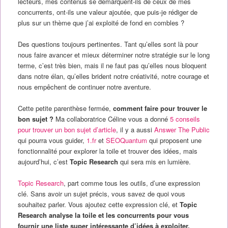
lecteurs, mes contenus se démarquent-ils de ceux de mes
concurrents, ont-ils une valeur ajoutée, que puis-je rédiger de
plus sur un thème que j’ai exploité de fond en combles ?
Des questions toujours pertinentes. Tant qu’elles sont là pour
nous faire avancer et mieux déterminer notre stratégie sur le long
terme, c’est très bien, mais il ne faut pas qu’elles nous bloquent
dans notre élan, qu’elles brident notre créativité, notre courage et
nous empêchent de continuer notre aventure.
Cette petite parenthèse fermée,
comment faire pour trouver le
bon sujet ?
Ma collaboratrice Céline vous a donné
5 conseils
pour trouver un bon sujet d’article
, il y a aussi
Answer The Public
qui pourra vous guider,
1.fr
et
SEOQuantum
qui proposent une
fonctionnalité pour explorer la toile et trouver des idées, mais
aujourd’hui, c’est
Topic Research
qui sera mis en lumière.
Topic Research
, part comme tous les outils, d’une expression
clé. Sans avoir un sujet précis, vous savez de quoi vous
souhaitez parler. Vous ajoutez cette expression clé, et
Topic
Research analyse la toile et les concurrents pour vous
fournir une liste super intéressante d’idées à exploiter.