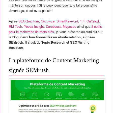
mérite son succès ! Si je peux contribuer à le faire connaître
davantage, c’est avec plaisir !
Après
SEOQuantum
,
Cocolyze
,
SmartKeyword
,
1.fr
,
OnCrawl
,
RM Tech
,
Yooda Insight
,
Dareboost
,
Myposeo
ainsi que
3 outils
pour la recherche de mots-clés
, je vous présente aujourd’hui sur
le blog,
deux fonctionnalités en étroite relation, signées
SEMrush
. Il s’agit de
Topic Research et SEO Writing
Assistant
.
La plateforme de Content Marketing
signée SEMrush