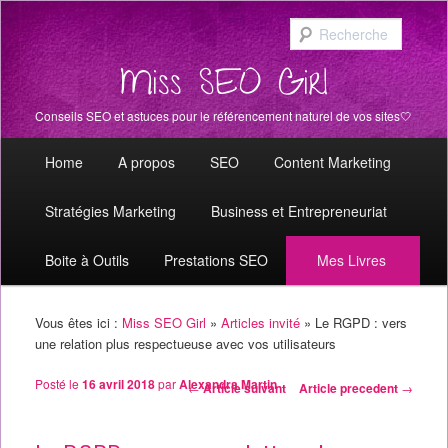
Recher
Miss SEO Girl
Conseils SEO et astuces pour le référencement naturel de vos sites🤍
Menu principal
Aller au contenu principal
Aller au contenu secondaire
Home
A propos
SEO
Content Marketing
Stratégies Marketing
Business et Entrepreneuriat
Boite à Outils
Prestations SEO
Mes Livres
Vous êtes ici :
Miss SEO Girl
»
Articles invité
»
Le RGPD : vers
une relation plus respectueuse avec vos utilisateurs
Posté le
16 avril 2018
par
Alexandra Martin
Navigation des articles
←
Article suivant
Article precedent
→