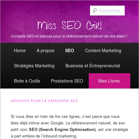
Recher
Miss SEO Girl
Conseils SEO et astuces pour le référencement naturel de vos sites🤍
Menu principal
Aller au contenu principal
Aller au contenu secondaire
Home
A propos
SEO
Content Marketing
Stratégies Marketing
Business et Entrepreneuriat
Boite à Outils
Prestations SEO
Mes Livres
ARCHIVES POUR LA CATÉGORIE
SEO
Si vous êtes en train de lire ces lignes, c’est parce que vous
êtes déjà intime avec Google. Le référencement naturel, de son
petit nom
SEO (Search Engine Optimisation)
, est une stratégie
à part entière de l’inbound marketing.