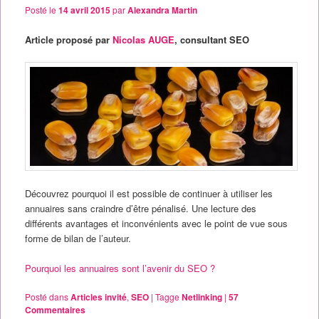
Posté le
14 avril 2015
par
Alexandra Martin
Article proposé par
Nicolas AUGE
, consultant SEO
Découvrez pourquoi il est possible de continuer à utiliser les
annuaires sans craindre d’être pénalisé. Une lecture des
différents avantages et inconvénients avec le point de vue sous
forme de bilan de l’auteur.
Pourquoi les annuaires sont l’avenir du SEO ?
Posté dans
Articles invité
,
SEO
|
Tagge
Netlinking
|
57
Commentaires