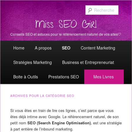
Recher
Miss SEO Girl
Conseils SEO et astuces pour le référencement naturel de vos sites🤍
Menu principal
Aller au contenu principal
Aller au contenu secondaire
Home
A propos
SEO
Content Marketing
Stratégies Marketing
Business et Entrepreneuriat
Boite à Outils
Prestations SEO
Mes Livres
ARCHIVES POUR LA CATÉGORIE
SEO
Si vous êtes en train de lire ces lignes, c’est parce que vous
êtes déjà intime avec Google. Le référencement naturel, de son
petit nom
SEO (Search Engine Optimisation)
, est une stratégie
à part entière de l’inbound marketing.