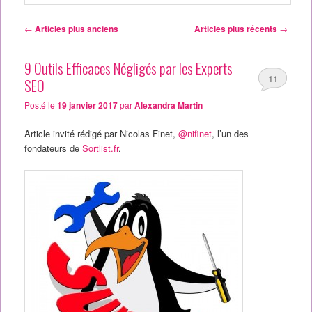
Navigation des articles
←
Articles plus anciens
Articles plus récents
→
9 Outils Efficaces Négligés par les Experts
11
SEO
Posté le
19 janvier 2017
par
Alexandra Martin
Article invité rédigé par Nicolas Finet,
@nifinet
, l’un des
fondateurs de
Sortlist.fr
.