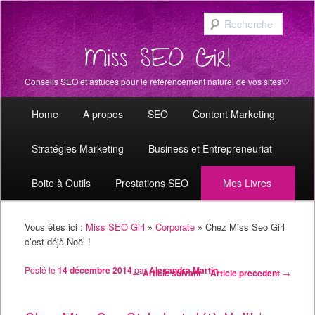
Recher
Miss SEO Girl
Conseils SEO et astuces pour le référencement naturel de vos sites🤍
Menu principal
Aller au contenu principal
Aller au contenu secondaire
Home
A propos
SEO
Content Marketing
Stratégies Marketing
Business et Entrepreneuriat
Boite à Outils
Prestations SEO
Mes Livres
Vous êtes ici :
Miss SEO Girl
»
Corporate
»
Chez Miss Seo Girl
c’est déjà Noël !
Posté le
14 décembre 2014
par
Alexandra Martin
Navigation des articles
←
Article suivant
Article precedent
→