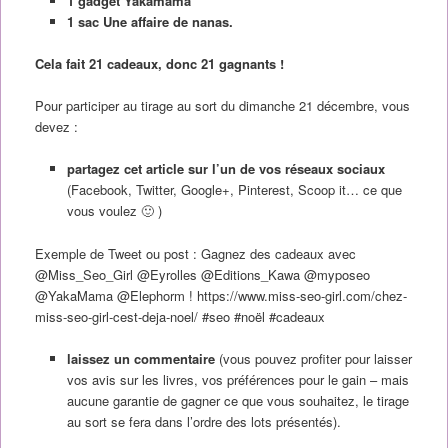
1 gadget Yakamama
1 sac Une affaire de nanas.
Cela fait 21 cadeaux, donc 21 gagnants !
Pour participer au tirage au sort du dimanche 21 décembre, vous
devez :
partagez cet article sur l’un de vos réseaux sociaux
(Facebook, Twitter, Google+, Pinterest, Scoop it… ce que
vous voulez 🙂 )
Exemple de Tweet ou post : Gagnez des cadeaux avec
@Miss_Seo_Girl @Eyrolles @Editions_Kawa @myposeo
@YakaMama @Elephorm ! https://www.miss-seo-girl.com/chez-
miss-seo-girl-cest-deja-noel/ #seo #noël #cadeaux
laissez un commentaire
(vous pouvez profiter pour laisser
vos avis sur les livres, vos préférences pour le gain – mais
aucune garantie de gagner ce que vous souhaitez, le tirage
au sort se fera dans l’ordre des lots présentés).